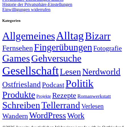
Historie der Privatsphäre-Einstellungen
Einwilligungen widerrufen
Kategorien
Alltag
Allgemeines
Bizarr
Fingerübungen
Fernsehen
Fotografie
Games
Gehversuche
Gesellschaft
Lesen
Nerdworld
Politik
Ostfriesland
Podcast
Produkte
Rezepte
Romanwerkstatt
Projekte
Schreiben
Tellerrand
Verlesen
WordPress
Work
Wandern