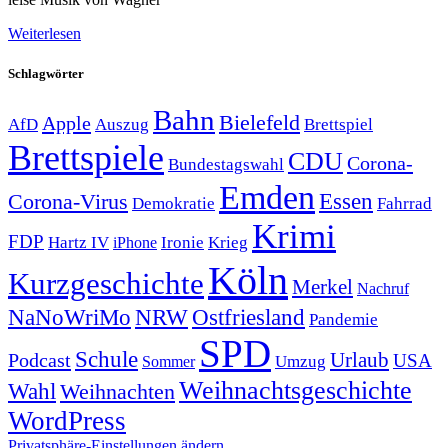
Weiterlesen
Schlagwörter
Bahn
Bielefeld
Apple
Auszug
AfD
Brettspiel
Brettspiele
CDU
Corona-
Bundestagswahl
Emden
Corona-Virus
Essen
Demokratie
Fahrrad
Krimi
FDP
Hartz IV
Krieg
Ironie
iPhone
Köln
Kurzgeschichte
Merkel
Nachruf
NRW
Ostfriesland
NaNoWriMo
Pandemie
SPD
Schule
Urlaub
Podcast
USA
Sommer
Umzug
Weihnachtsgeschichte
Wahl
Weihnachten
WordPress
Privatsphäre-Einstellungen ändern