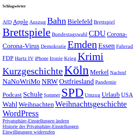
Schlagwörter
Bahn
Bielefeld
Apple
Auszug
AfD
Brettspiel
Brettspiele
CDU
Corona-
Bundestagswahl
Emden
Corona-Virus
Essen
Demokratie
Fahrrad
Krimi
FDP
Hartz IV
Krieg
Ironie
iPhone
Köln
Kurzgeschichte
Merkel
Nachruf
NRW
Ostfriesland
NaNoWriMo
Pandemie
SPD
Schule
Urlaub
Podcast
USA
Sommer
Umzug
Weihnachtsgeschichte
Wahl
Weihnachten
WordPress
Privatsphäre-Einstellungen ändern
Historie der Privatsphäre-Einstellungen
Einwilligungen widerrufen