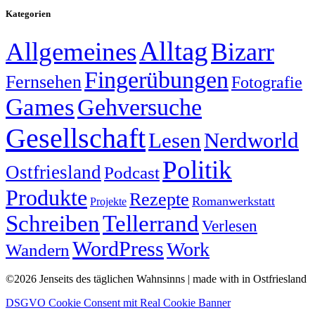
Kategorien
Alltag
Allgemeines
Bizarr
Fingerübungen
Fernsehen
Fotografie
Games
Gehversuche
Gesellschaft
Lesen
Nerdworld
Politik
Ostfriesland
Podcast
Produkte
Rezepte
Romanwerkstatt
Projekte
Schreiben
Tellerrand
Verlesen
WordPress
Work
Wandern
©2026 Jenseits des täglichen Wahnsinns | made with
in Ostfriesland
DSGVO Cookie Consent mit Real Cookie Banner