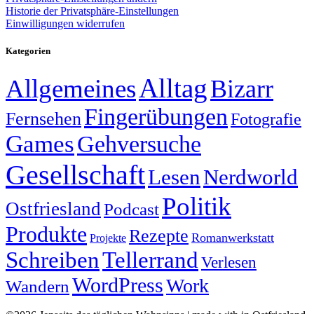
Historie der Privatsphäre-Einstellungen
Einwilligungen widerrufen
Kategorien
Alltag
Allgemeines
Bizarr
Fingerübungen
Fernsehen
Fotografie
Games
Gehversuche
Gesellschaft
Lesen
Nerdworld
Politik
Ostfriesland
Podcast
Produkte
Rezepte
Romanwerkstatt
Projekte
Schreiben
Tellerrand
Verlesen
WordPress
Work
Wandern