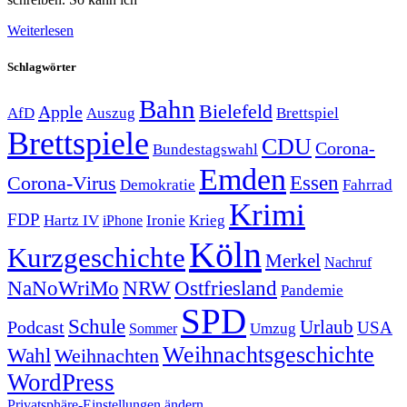
Weiterlesen
Schlagwörter
Bahn
Bielefeld
Apple
Auszug
AfD
Brettspiel
Brettspiele
CDU
Corona-
Bundestagswahl
Emden
Corona-Virus
Essen
Demokratie
Fahrrad
Krimi
FDP
Hartz IV
Krieg
Ironie
iPhone
Köln
Kurzgeschichte
Merkel
Nachruf
NRW
Ostfriesland
NaNoWriMo
Pandemie
SPD
Schule
Urlaub
Podcast
USA
Sommer
Umzug
Weihnachtsgeschichte
Wahl
Weihnachten
WordPress
Privatsphäre-Einstellungen ändern