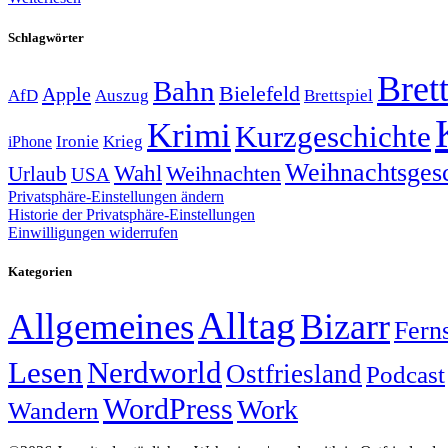
Schlagwörter
Brett
Bahn
Bielefeld
Apple
Auszug
AfD
Brettspiel
Krimi
Kurzgeschichte
Krieg
Ironie
iPhone
Weihnachtsges
Wahl
Weihnachten
Urlaub
USA
Privatsphäre-Einstellungen ändern
Historie der Privatsphäre-Einstellungen
Einwilligungen widerrufen
Kategorien
Alltag
Allgemeines
Bizarr
Fern
Lesen
Nerdworld
Ostfriesland
Podcast
WordPress
Work
Wandern