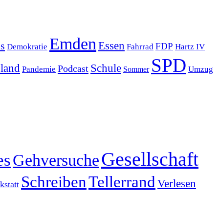
Emden
s
Essen
FDP
Demokratie
Hartz IV
Fahrrad
SPD
sland
Schule
Podcast
Pandemie
Sommer
Umzug
Gesellschaft
es
Gehversuche
Schreiben
Tellerrand
Verlesen
statt