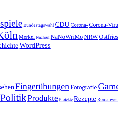
spiele
CDU
Corona-Viru
Corona-
Bundestagswahl
Köln
NRW
Ostfrie
NaNoWriMo
Merkel
Nachruf
WordPress
chichte
Gam
Fingerübungen
sehen
Fotografie
Politik
Produkte
Rezepte
Romanwerk
Projekte