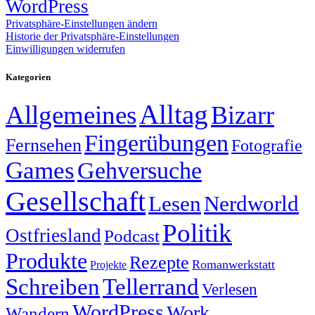
WordPress
Privatsphäre-Einstellungen ändern
Historie der Privatsphäre-Einstellungen
Einwilligungen widerrufen
Kategorien
Alltag
Allgemeines
Bizarr
Fingerübungen
Fernsehen
Fotografie
Games
Gehversuche
Gesellschaft
Lesen
Nerdworld
Politik
Ostfriesland
Podcast
Produkte
Rezepte
Romanwerkstatt
Projekte
Schreiben
Tellerrand
Verlesen
WordPress
Work
Wandern