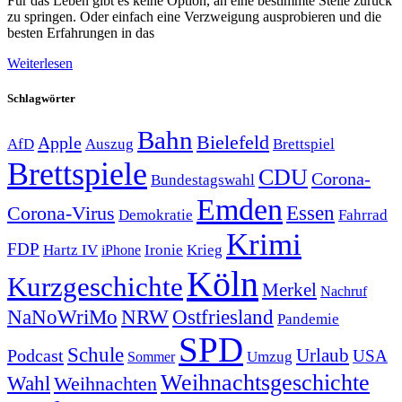
Für das Leben gibt es keine Option, an eine bestimmte Stelle zurück
zu springen. Oder einfach eine Verzweigung ausprobieren und die
besten Erfahrungen in das
Weiterlesen
Schlagwörter
Bahn
Bielefeld
Apple
Auszug
AfD
Brettspiel
Brettspiele
CDU
Corona-
Bundestagswahl
Emden
Corona-Virus
Essen
Demokratie
Fahrrad
Krimi
FDP
Hartz IV
Krieg
Ironie
iPhone
Köln
Kurzgeschichte
Merkel
Nachruf
NRW
Ostfriesland
NaNoWriMo
Pandemie
SPD
Schule
Urlaub
Podcast
USA
Sommer
Umzug
Weihnachtsgeschichte
Wahl
Weihnachten