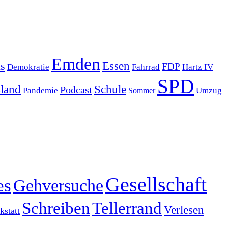
Emden
s
Essen
FDP
Demokratie
Hartz IV
Fahrrad
SPD
sland
Schule
Podcast
Pandemie
Sommer
Umzug
Gesellschaft
es
Gehversuche
Schreiben
Tellerrand
Verlesen
statt