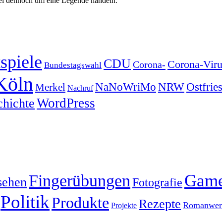
abei dennoch um eine Legende handeln.
spiele
CDU
Corona-Viru
Corona-
Bundestagswahl
Köln
NRW
Ostfrie
NaNoWriMo
Merkel
Nachruf
WordPress
chichte
Gam
Fingerübungen
sehen
Fotografie
Politik
Produkte
Rezepte
Romanwerk
Projekte