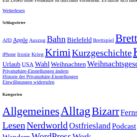
Ein Leben ohne Fehlkäufe ist durchaus vorstellbar. Es dürfte sich d
Weiterlesen
Schlagwörter
Brett
Bahn
Bielefeld
Apple
Auszug
AfD
Brettspiel
Krimi
Kurzgeschichte
Krieg
Ironie
iPhone
Weihnachtsges
Wahl
Weihnachten
Urlaub
USA
Privatsphäre-Einstellungen ändern
Historie der Privatsphäre-Einstellungen
Einwilligungen widerrufen
Kategorien
Alltag
Allgemeines
Bizarr
Fern
Lesen
Nerdworld
Ostfriesland
Podcast
WordPress
Work
Wandern