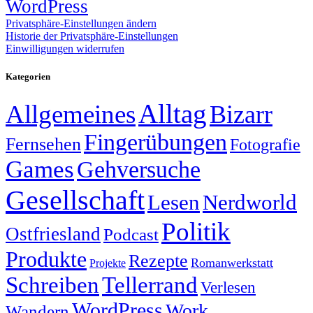
WordPress
Privatsphäre-Einstellungen ändern
Historie der Privatsphäre-Einstellungen
Einwilligungen widerrufen
Kategorien
Alltag
Allgemeines
Bizarr
Fingerübungen
Fernsehen
Fotografie
Games
Gehversuche
Gesellschaft
Lesen
Nerdworld
Politik
Ostfriesland
Podcast
Produkte
Rezepte
Romanwerkstatt
Projekte
Schreiben
Tellerrand
Verlesen
WordPress
Work
Wandern