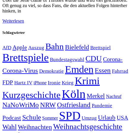
Über die Serie Game of Thrones wurde und wird viel geschrieben.
Oft genug zu viel, so dass Fans, die den aktuellen Folgen hinterher
hinken, in
Weiterlesen
Schlagwörter
Bahn
Bielefeld
Apple
Auszug
AfD
Brettspiel
Brettspiele
CDU
Corona-
Bundestagswahl
Emden
Corona-Virus
Essen
Demokratie
Fahrrad
Krimi
FDP
Hartz IV
Krieg
Ironie
iPhone
Köln
Kurzgeschichte
Merkel
Nachruf
NRW
Ostfriesland
NaNoWriMo
Pandemie
SPD
Schule
Urlaub
Podcast
USA
Sommer
Umzug
Weihnachtsgeschichte
Wahl
Weihnachten