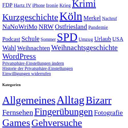
Krimi
FDP
Hartz IV
Krieg
Ironie
iPhone
Köln
Kurzgeschichte
Merkel
Nachruf
NRW
Ostfriesland
NaNoWriMo
Pandemie
SPD
Schule
Urlaub
Podcast
USA
Sommer
Umzug
Weihnachtsgeschichte
Wahl
Weihnachten
WordPress
Privatsphäre-Einstellungen ändern
Historie der Privatsphäre-Einstellungen
Einwilligungen widerrufen
Kategorien
Alltag
Allgemeines
Bizarr
Fingerübungen
Fernsehen
Fotografie
Games
Gehversuche