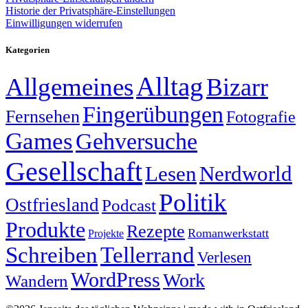
Historie der Privatsphäre-Einstellungen
Einwilligungen widerrufen
Kategorien
Alltag
Allgemeines
Bizarr
Fingerübungen
Fernsehen
Fotografie
Games
Gehversuche
Gesellschaft
Lesen
Nerdworld
Politik
Ostfriesland
Podcast
Produkte
Rezepte
Romanwerkstatt
Projekte
Schreiben
Tellerrand
Verlesen
WordPress
Work
Wandern