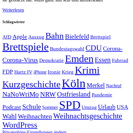
Weiterlesen
Schlagwörter
Bahn
Bielefeld
Apple
Auszug
AfD
Brettspiel
Brettspiele
CDU
Corona-
Bundestagswahl
Emden
Corona-Virus
Essen
Demokratie
Fahrrad
Krimi
FDP
Hartz IV
Krieg
Ironie
iPhone
Köln
Kurzgeschichte
Merkel
Nachruf
NRW
Ostfriesland
NaNoWriMo
Pandemie
SPD
Schule
Urlaub
Podcast
USA
Sommer
Umzug
Weihnachtsgeschichte
Wahl
Weihnachten
WordPress
Privatsphäre-Einstellungen ändern