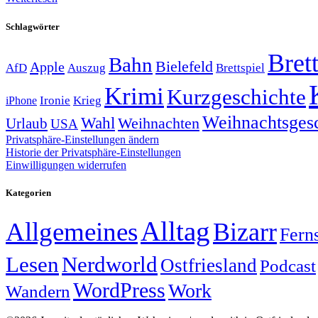
Schlagwörter
Brett
Bahn
Bielefeld
Apple
Auszug
AfD
Brettspiel
Krimi
Kurzgeschichte
Krieg
Ironie
iPhone
Weihnachtsges
Wahl
Weihnachten
Urlaub
USA
Privatsphäre-Einstellungen ändern
Historie der Privatsphäre-Einstellungen
Einwilligungen widerrufen
Kategorien
Alltag
Allgemeines
Bizarr
Fern
Lesen
Nerdworld
Ostfriesland
Podcast
WordPress
Work
Wandern