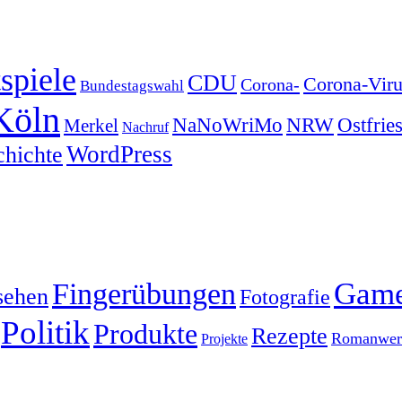
spiele
CDU
Corona-Viru
Corona-
Bundestagswahl
Köln
NRW
Ostfrie
NaNoWriMo
Merkel
Nachruf
WordPress
chichte
Gam
Fingerübungen
sehen
Fotografie
Politik
Produkte
Rezepte
Romanwerk
Projekte