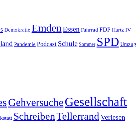
Emden
s
Essen
FDP
Demokratie
Hartz IV
Fahrrad
SPD
sland
Schule
Podcast
Pandemie
Sommer
Umzug
Gesellschaft
es
Gehversuche
Schreiben
Tellerrand
Verlesen
statt