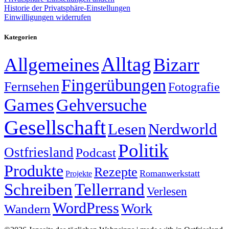
Historie der Privatsphäre-Einstellungen
Einwilligungen widerrufen
Kategorien
Alltag
Allgemeines
Bizarr
Fingerübungen
Fernsehen
Fotografie
Games
Gehversuche
Gesellschaft
Lesen
Nerdworld
Politik
Ostfriesland
Podcast
Produkte
Rezepte
Romanwerkstatt
Projekte
Schreiben
Tellerrand
Verlesen
WordPress
Work
Wandern