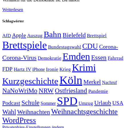
Weiterlesen
Schlagwörter
Bahn
Bielefeld
Apple
Auszug
AfD
Brettspiel
Brettspiele
CDU
Corona-
Bundestagswahl
Emden
Corona-Virus
Essen
Demokratie
Fahrrad
Krimi
FDP
Hartz IV
Krieg
Ironie
iPhone
Köln
Kurzgeschichte
Merkel
Nachruf
NRW
Ostfriesland
NaNoWriMo
Pandemie
SPD
Schule
Urlaub
Podcast
USA
Sommer
Umzug
Weihnachtsgeschichte
Wahl
Weihnachten
WordPress
Privatsphäre-Einstellungen ändern