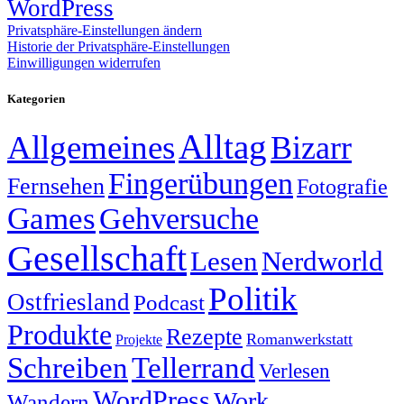
WordPress
Privatsphäre-Einstellungen ändern
Historie der Privatsphäre-Einstellungen
Einwilligungen widerrufen
Kategorien
Alltag
Allgemeines
Bizarr
Fingerübungen
Fernsehen
Fotografie
Games
Gehversuche
Gesellschaft
Lesen
Nerdworld
Politik
Ostfriesland
Podcast
Produkte
Rezepte
Romanwerkstatt
Projekte
Schreiben
Tellerrand
Verlesen
WordPress
Work
Wandern