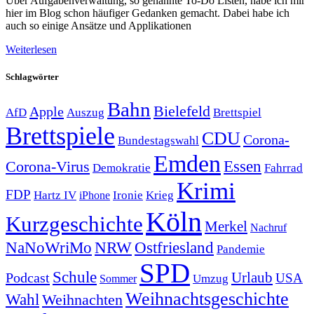
Über Aufgabenverwaltung, so genannte To-Do Listen, habe ich mir
hier im Blog schon häufiger Gedanken gemacht. Dabei habe ich
auch so einige Ansätze und Applikationen
Weiterlesen
Schlagwörter
Bahn
Bielefeld
Apple
Auszug
AfD
Brettspiel
Brettspiele
CDU
Corona-
Bundestagswahl
Emden
Corona-Virus
Essen
Demokratie
Fahrrad
Krimi
FDP
Hartz IV
Krieg
Ironie
iPhone
Köln
Kurzgeschichte
Merkel
Nachruf
NRW
Ostfriesland
NaNoWriMo
Pandemie
SPD
Schule
Urlaub
Podcast
USA
Sommer
Umzug
Weihnachtsgeschichte
Wahl
Weihnachten