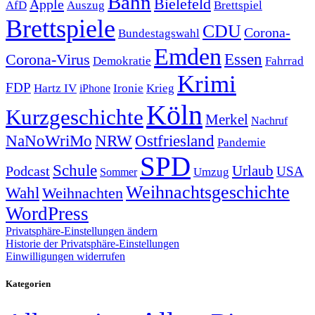
Bahn
Bielefeld
Apple
Auszug
AfD
Brettspiel
Brettspiele
CDU
Corona-
Bundestagswahl
Emden
Corona-Virus
Essen
Demokratie
Fahrrad
Krimi
FDP
Hartz IV
Krieg
Ironie
iPhone
Köln
Kurzgeschichte
Merkel
Nachruf
NRW
Ostfriesland
NaNoWriMo
Pandemie
SPD
Schule
Urlaub
Podcast
USA
Sommer
Umzug
Weihnachtsgeschichte
Wahl
Weihnachten
WordPress
Privatsphäre-Einstellungen ändern
Historie der Privatsphäre-Einstellungen
Einwilligungen widerrufen
Kategorien