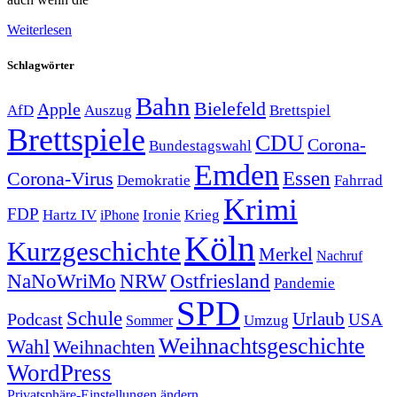
Weiterlesen
Schlagwörter
Bahn
Bielefeld
Apple
Auszug
AfD
Brettspiel
Brettspiele
CDU
Corona-
Bundestagswahl
Emden
Corona-Virus
Essen
Demokratie
Fahrrad
Krimi
FDP
Hartz IV
Krieg
Ironie
iPhone
Köln
Kurzgeschichte
Merkel
Nachruf
NRW
Ostfriesland
NaNoWriMo
Pandemie
SPD
Schule
Urlaub
Podcast
USA
Sommer
Umzug
Weihnachtsgeschichte
Wahl
Weihnachten
WordPress
Privatsphäre-Einstellungen ändern