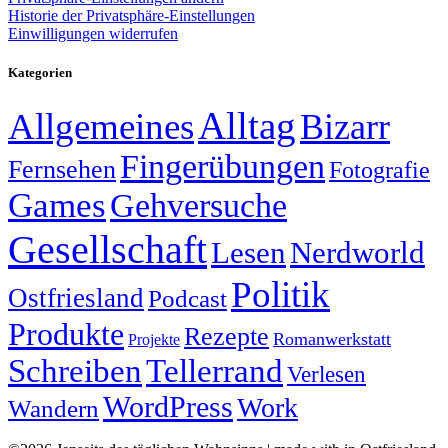
Historie der Privatsphäre-Einstellungen
Einwilligungen widerrufen
Kategorien
Alltag
Allgemeines
Bizarr
Fingerübungen
Fernsehen
Fotografie
Games
Gehversuche
Gesellschaft
Lesen
Nerdworld
Politik
Ostfriesland
Podcast
Produkte
Rezepte
Romanwerkstatt
Projekte
Schreiben
Tellerrand
Verlesen
WordPress
Work
Wandern