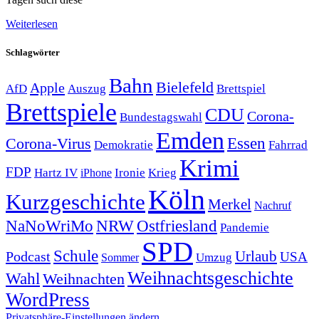
Weiterlesen
Schlagwörter
Bahn
Bielefeld
Apple
Auszug
AfD
Brettspiel
Brettspiele
CDU
Corona-
Bundestagswahl
Emden
Corona-Virus
Essen
Demokratie
Fahrrad
Krimi
FDP
Hartz IV
Krieg
Ironie
iPhone
Köln
Kurzgeschichte
Merkel
Nachruf
NRW
Ostfriesland
NaNoWriMo
Pandemie
SPD
Schule
Urlaub
Podcast
USA
Sommer
Umzug
Weihnachtsgeschichte
Wahl
Weihnachten
WordPress
Privatsphäre-Einstellungen ändern