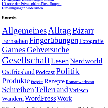
Historie der Privatsphäre-Einstellungen
Einwilligungen widerrufen
Kategorien
Alltag
Allgemeines
Bizarr
Fingerübungen
Fernsehen
Fotografie
Games
Gehversuche
Gesellschaft
Lesen
Nerdworld
Politik
Ostfriesland
Podcast
Produkte
Rezepte
Romanwerkstatt
Projekte
Schreiben
Tellerrand
Verlesen
WordPress
Work
Wandern