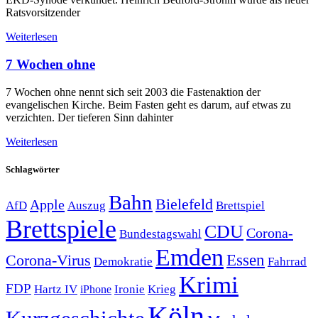
Ratsvorsitzender
Weiterlesen
7 Wochen ohne
7 Wochen ohne nennt sich seit 2003 die Fastenaktion der
evangelischen Kirche. Beim Fasten geht es darum, auf etwas zu
verzichten. Der tieferen Sinn dahinter
Weiterlesen
Schlagwörter
Bahn
Bielefeld
Apple
Auszug
AfD
Brettspiel
Brettspiele
CDU
Corona-
Bundestagswahl
Emden
Corona-Virus
Essen
Demokratie
Fahrrad
Krimi
FDP
Hartz IV
Krieg
Ironie
iPhone
Köln