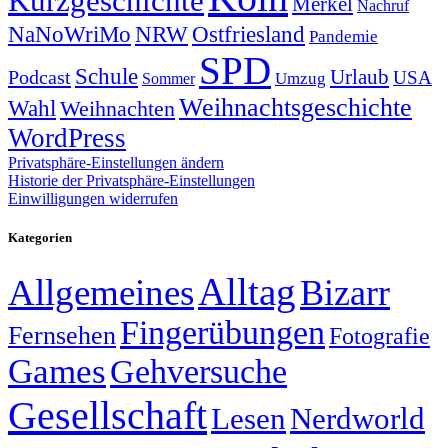
Kurzgeschichte
Merkel
Nachruf
NRW
Ostfriesland
NaNoWriMo
Pandemie
SPD
Schule
Urlaub
Podcast
USA
Sommer
Umzug
Weihnachtsgeschichte
Wahl
Weihnachten
WordPress
Privatsphäre-Einstellungen ändern
Historie der Privatsphäre-Einstellungen
Einwilligungen widerrufen
Kategorien
Alltag
Allgemeines
Bizarr
Fingerübungen
Fernsehen
Fotografie
Games
Gehversuche
Gesellschaft
Lesen
Nerdworld