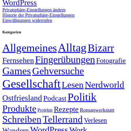
WordPress
Privatsphäre-Einstellungen ändern
Historie der Privatsphäre-Einstellungen
Einwilligungen widerrufen
Kategorien
Alltag
Allgemeines
Bizarr
Fingerübungen
Fernsehen
Fotografie
Games
Gehversuche
Gesellschaft
Lesen
Nerdworld
Politik
Ostfriesland
Podcast
Produkte
Rezepte
Romanwerkstatt
Projekte
Schreiben
Tellerrand
Verlesen
WordPress
Work
Wandern