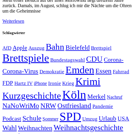
Mein erster Besuch auf der Insel Morrowind liegt dreizehn Jahre
zurück. Damals, im August, schlug ich mir die Nächte um die Ohren
um die Geheimnisse
Weiterlesen
Schlagwörter
Bahn
Bielefeld
Apple
Auszug
AfD
Brettspiel
Brettspiele
CDU
Corona-
Bundestagswahl
Emden
Corona-Virus
Essen
Demokratie
Fahrrad
Krimi
FDP
Hartz IV
Krieg
Ironie
iPhone
Köln
Kurzgeschichte
Merkel
Nachruf
NRW
Ostfriesland
NaNoWriMo
Pandemie
SPD
Schule
Urlaub
Podcast
USA
Sommer
Umzug
Weihnachtsgeschichte
Wahl
Weihnachten