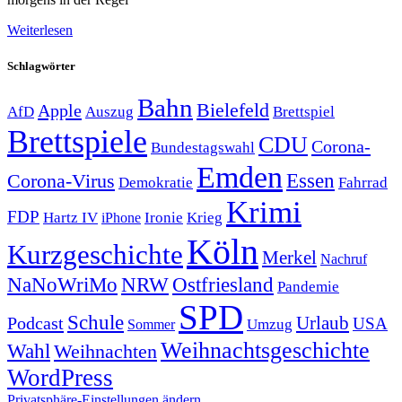
Weiterlesen
Schlagwörter
Bahn
Bielefeld
Apple
Auszug
AfD
Brettspiel
Brettspiele
CDU
Corona-
Bundestagswahl
Emden
Corona-Virus
Essen
Demokratie
Fahrrad
Krimi
FDP
Hartz IV
Krieg
Ironie
iPhone
Köln
Kurzgeschichte
Merkel
Nachruf
NRW
Ostfriesland
NaNoWriMo
Pandemie
SPD
Schule
Urlaub
Podcast
USA
Sommer
Umzug
Weihnachtsgeschichte
Wahl
Weihnachten
WordPress
Privatsphäre-Einstellungen ändern