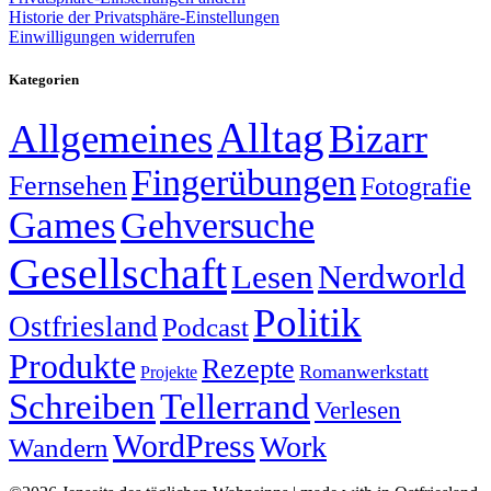
Historie der Privatsphäre-Einstellungen
Einwilligungen widerrufen
Kategorien
Alltag
Allgemeines
Bizarr
Fingerübungen
Fernsehen
Fotografie
Games
Gehversuche
Gesellschaft
Lesen
Nerdworld
Politik
Ostfriesland
Podcast
Produkte
Rezepte
Romanwerkstatt
Projekte
Schreiben
Tellerrand
Verlesen
WordPress
Work
Wandern