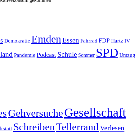
zum Kaffeekonsum gekommen
Emden
s
Essen
FDP
Demokratie
Hartz IV
Fahrrad
SPD
sland
Schule
Podcast
Pandemie
Sommer
Umzug
Gesellschaft
es
Gehversuche
Schreiben
Tellerrand
Verlesen
statt