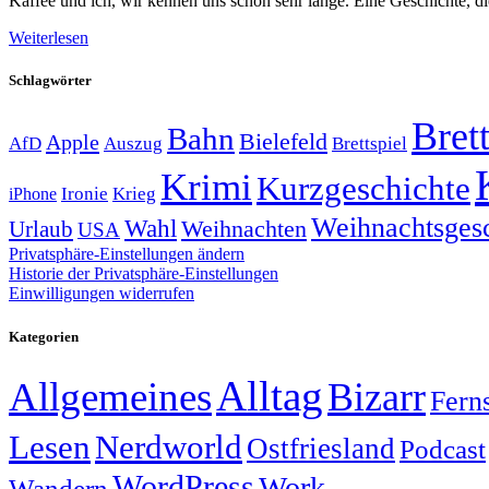
Kaffee und ich, wir kennen uns schon sehr lange. Eine Geschichte,
Weiterlesen
Schlagwörter
Brett
Bahn
Bielefeld
Apple
Auszug
AfD
Brettspiel
Krimi
Kurzgeschichte
Krieg
Ironie
iPhone
Weihnachtsges
Wahl
Weihnachten
Urlaub
USA
Privatsphäre-Einstellungen ändern
Historie der Privatsphäre-Einstellungen
Einwilligungen widerrufen
Kategorien
Alltag
Allgemeines
Bizarr
Fern
Lesen
Nerdworld
Ostfriesland
Podcast
WordPress
Work
Wandern