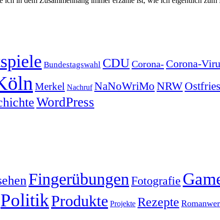
 die ich in dem Zusammenhang immer erzähle ist, wie ich eigentlich 
spiele
CDU
Corona-Viru
Corona-
Bundestagswahl
Köln
NRW
Ostfrie
NaNoWriMo
Merkel
Nachruf
WordPress
chichte
Gam
Fingerübungen
sehen
Fotografie
Politik
Produkte
Rezepte
Romanwerk
Projekte