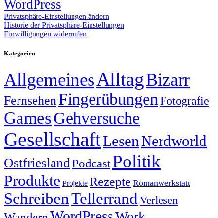
WordPress
Privatsphäre-Einstellungen ändern
Historie der Privatsphäre-Einstellungen
Einwilligungen widerrufen
Kategorien
Alltag
Allgemeines
Bizarr
Fingerübungen
Fernsehen
Fotografie
Games
Gehversuche
Gesellschaft
Lesen
Nerdworld
Politik
Ostfriesland
Podcast
Produkte
Rezepte
Romanwerkstatt
Projekte
Schreiben
Tellerrand
Verlesen
WordPress
Work
Wandern