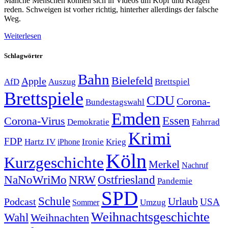
Manche Menschen können sich in Videos um Kopf und Kragen
reden. Schweigen ist vorher richtig, hinterher allerdings der falsche
Weg.
Weiterlesen
Schlagwörter
Bahn
Bielefeld
Apple
Auszug
AfD
Brettspiel
Brettspiele
CDU
Corona-
Bundestagswahl
Emden
Corona-Virus
Essen
Demokratie
Fahrrad
Krimi
FDP
Hartz IV
Krieg
Ironie
iPhone
Köln
Kurzgeschichte
Merkel
Nachruf
NRW
Ostfriesland
NaNoWriMo
Pandemie
SPD
Schule
Urlaub
Podcast
USA
Sommer
Umzug
Weihnachtsgeschichte
Wahl
Weihnachten