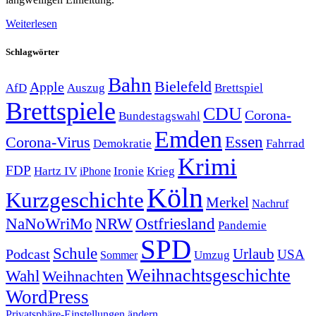
Weiterlesen
Schlagwörter
Bahn
Bielefeld
Apple
Auszug
AfD
Brettspiel
Brettspiele
CDU
Corona-
Bundestagswahl
Emden
Corona-Virus
Essen
Demokratie
Fahrrad
Krimi
FDP
Hartz IV
Krieg
Ironie
iPhone
Köln
Kurzgeschichte
Merkel
Nachruf
NRW
Ostfriesland
NaNoWriMo
Pandemie
SPD
Schule
Urlaub
Podcast
USA
Sommer
Umzug
Weihnachtsgeschichte
Wahl
Weihnachten
WordPress
Privatsphäre-Einstellungen ändern