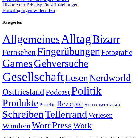
Historie der Privatsphäre-Einstellungen
Einwilligungen widerrufen
Kategorien
Alltag
Allgemeines
Bizarr
Fingerübungen
Fernsehen
Fotografie
Games
Gehversuche
Gesellschaft
Lesen
Nerdworld
Politik
Ostfriesland
Podcast
Produkte
Rezepte
Romanwerkstatt
Projekte
Schreiben
Tellerrand
Verlesen
WordPress
Work
Wandern