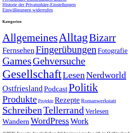
Historie der Privatsphäre-Einstellungen
Einwilligungen widerrufen
Kategorien
Alltag
Allgemeines
Bizarr
Fingerübungen
Fernsehen
Fotografie
Games
Gehversuche
Gesellschaft
Lesen
Nerdworld
Politik
Ostfriesland
Podcast
Produkte
Rezepte
Romanwerkstatt
Projekte
Schreiben
Tellerrand
Verlesen
WordPress
Work
Wandern