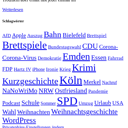
Weiterlesen
Schlagwörter
Bahn
Bielefeld
Apple
Auszug
AfD
Brettspiel
Brettspiele
CDU
Corona-
Bundestagswahl
Emden
Corona-Virus
Essen
Demokratie
Fahrrad
Krimi
FDP
Hartz IV
Krieg
Ironie
iPhone
Köln
Kurzgeschichte
Merkel
Nachruf
NRW
Ostfriesland
NaNoWriMo
Pandemie
SPD
Schule
Urlaub
Podcast
USA
Sommer
Umzug
Weihnachtsgeschichte
Wahl
Weihnachten
WordPress
Privatsphäre-Einstellungen ändern