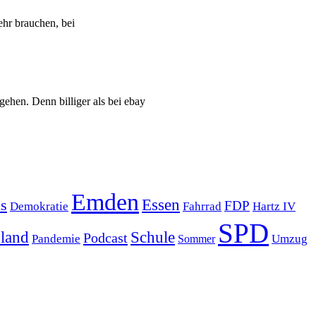
hr brauchen, bei
ehen. Denn billiger als bei ebay
Emden
s
Essen
FDP
Demokratie
Hartz IV
Fahrrad
SPD
sland
Schule
Podcast
Pandemie
Sommer
Umzug