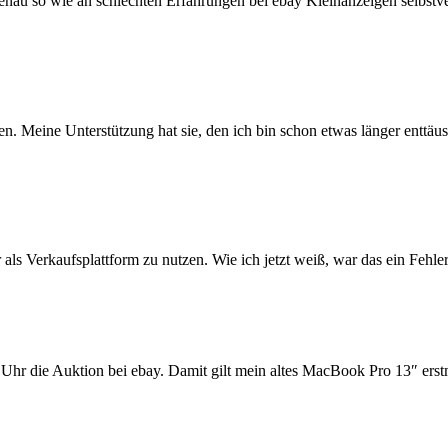
u so wie an schlechten Erfahrungen bei ebay Kleinanzeigen selbstvers
n. Meine Unterstützung hat sie, den ich bin schon etwas länger enttäus
ls Verkaufsplattform zu nutzen. Wie ich jetzt weiß, war das ein Fehler.
 Uhr die Auktion bei ebay. Damit gilt mein altes MacBook Pro 13″ erst