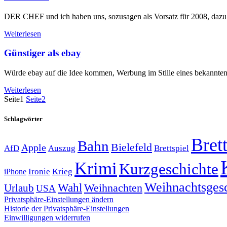
DER CHEF und ich haben uns, sozusagen als Vorsatz für 2008, dazu e
Weiterlesen
Günstiger als ebay
Würde ebay auf die Idee kommen, Werbung im Stille eines bekannten 
Weiterlesen
Seite
1
Seite
2
Schlagwörter
Brett
Bahn
Bielefeld
Apple
Auszug
AfD
Brettspiel
Krimi
Kurzgeschichte
Krieg
Ironie
iPhone
Weihnachtsges
Wahl
Weihnachten
Urlaub
USA
Privatsphäre-Einstellungen ändern
Historie der Privatsphäre-Einstellungen
Einwilligungen widerrufen