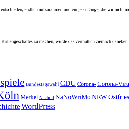
ntschieden, endlich aufzuräumen und ein paar Dinge, die wir nicht me
Brillengeschäftes zu machen, würde das vermutlich ziemlich daneben g
spiele
CDU
Corona-Viru
Corona-
Bundestagswahl
Köln
NRW
Ostfrie
NaNoWriMo
Merkel
Nachruf
WordPress
chichte