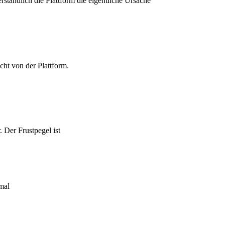
tändlich die Plattform die eigentliche Ursache
cht von der Plattform.
 Der Frustpegel ist
mal