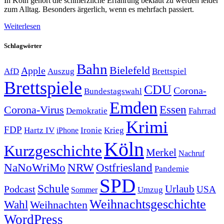
In Köln gehört die schmerzliche Erfahrung beklaut zu werden leider
zum Alltag. Besonders ärgerlich, wenn es mehrfach passiert.
Weiterlesen
Schlagwörter
Bahn
Bielefeld
Apple
Auszug
AfD
Brettspiel
Brettspiele
CDU
Corona-
Bundestagswahl
Emden
Corona-Virus
Essen
Demokratie
Fahrrad
Krimi
FDP
Hartz IV
Krieg
Ironie
iPhone
Köln
Kurzgeschichte
Merkel
Nachruf
NRW
Ostfriesland
NaNoWriMo
Pandemie
SPD
Schule
Urlaub
Podcast
USA
Sommer
Umzug
Weihnachtsgeschichte
Wahl
Weihnachten
WordPress