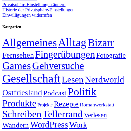
Privatsphäre-Einstellungen ändern
Historie der Privatsphäre-Einstellungen
Einwilligungen widerrufen
Kategorien
Alltag
Allgemeines
Bizarr
Fingerübungen
Fernsehen
Fotografie
Games
Gehversuche
Gesellschaft
Lesen
Nerdworld
Politik
Ostfriesland
Podcast
Produkte
Rezepte
Romanwerkstatt
Projekte
Schreiben
Tellerrand
Verlesen
WordPress
Work
Wandern