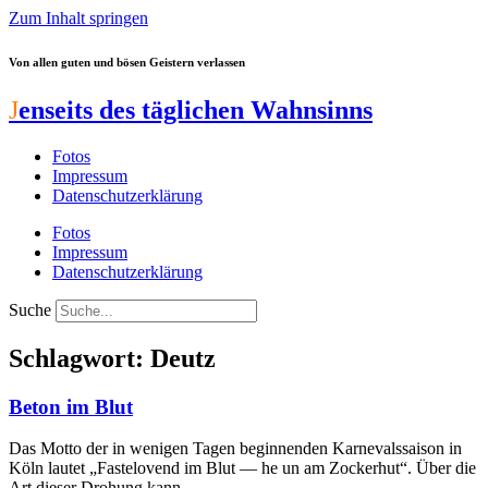
Zum Inhalt springen
Von allen guten und bösen Geistern verlassen
J
enseits des täglichen Wahnsinns
Fotos
Impressum
Datenschutzerklärung
Fotos
Impressum
Datenschutzerklärung
Suche
Schlagwort: Deutz
Beton im Blut
Das Motto der in wenigen Tagen beginnenden Karnevalssaison in
Köln lautet „Fastelovend im Blut — he un am Zockerhut“. Über die
Art dieser Drohung kann