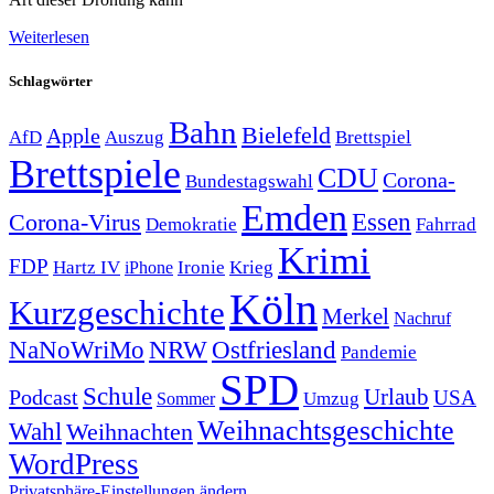
Weiterlesen
Schlagwörter
Bahn
Bielefeld
Apple
Auszug
AfD
Brettspiel
Brettspiele
CDU
Corona-
Bundestagswahl
Emden
Corona-Virus
Essen
Demokratie
Fahrrad
Krimi
FDP
Hartz IV
Krieg
Ironie
iPhone
Köln
Kurzgeschichte
Merkel
Nachruf
NRW
Ostfriesland
NaNoWriMo
Pandemie
SPD
Schule
Urlaub
Podcast
USA
Sommer
Umzug
Weihnachtsgeschichte
Wahl
Weihnachten
WordPress
Privatsphäre-Einstellungen ändern