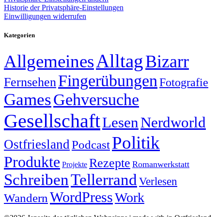
Historie der Privatsphäre-Einstellungen
Einwilligungen widerrufen
Kategorien
Alltag
Allgemeines
Bizarr
Fingerübungen
Fernsehen
Fotografie
Games
Gehversuche
Gesellschaft
Lesen
Nerdworld
Politik
Ostfriesland
Podcast
Produkte
Rezepte
Romanwerkstatt
Projekte
Schreiben
Tellerrand
Verlesen
WordPress
Work
Wandern