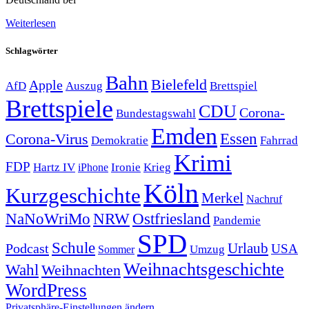
Weiterlesen
Schlagwörter
Bahn
Bielefeld
Apple
Auszug
AfD
Brettspiel
Brettspiele
CDU
Corona-
Bundestagswahl
Emden
Corona-Virus
Essen
Demokratie
Fahrrad
Krimi
FDP
Hartz IV
Krieg
Ironie
iPhone
Köln
Kurzgeschichte
Merkel
Nachruf
NRW
Ostfriesland
NaNoWriMo
Pandemie
SPD
Schule
Urlaub
Podcast
USA
Sommer
Umzug
Weihnachtsgeschichte
Wahl
Weihnachten
WordPress
Privatsphäre-Einstellungen ändern