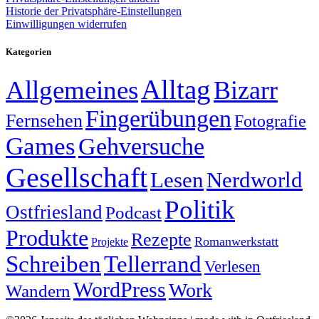
Historie der Privatsphäre-Einstellungen
Einwilligungen widerrufen
Kategorien
Alltag
Allgemeines
Bizarr
Fingerübungen
Fernsehen
Fotografie
Games
Gehversuche
Gesellschaft
Lesen
Nerdworld
Politik
Ostfriesland
Podcast
Produkte
Rezepte
Romanwerkstatt
Projekte
Schreiben
Tellerrand
Verlesen
WordPress
Work
Wandern