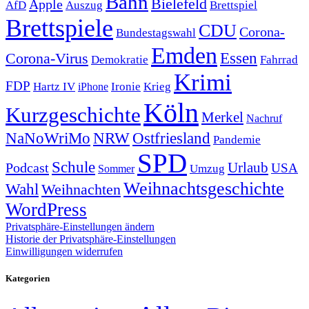
Bahn
Bielefeld
Apple
Auszug
AfD
Brettspiel
Brettspiele
CDU
Corona-
Bundestagswahl
Emden
Corona-Virus
Essen
Demokratie
Fahrrad
Krimi
FDP
Hartz IV
Krieg
Ironie
iPhone
Köln
Kurzgeschichte
Merkel
Nachruf
NRW
Ostfriesland
NaNoWriMo
Pandemie
SPD
Schule
Urlaub
Podcast
USA
Sommer
Umzug
Weihnachtsgeschichte
Wahl
Weihnachten
WordPress
Privatsphäre-Einstellungen ändern
Historie der Privatsphäre-Einstellungen
Einwilligungen widerrufen
Kategorien