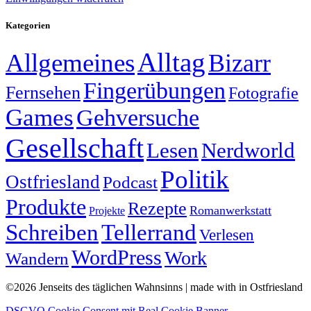
Kategorien
Alltag
Allgemeines
Bizarr
Fingerübungen
Fernsehen
Fotografie
Games
Gehversuche
Gesellschaft
Lesen
Nerdworld
Politik
Ostfriesland
Podcast
Produkte
Rezepte
Romanwerkstatt
Projekte
Schreiben
Tellerrand
Verlesen
WordPress
Work
Wandern
©2026 Jenseits des täglichen Wahnsinns | made with
in Ostfriesland
DSGVO Cookie Consent mit Real Cookie Banner