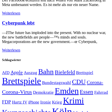
Der Facebook-Konzern soll nach Willen von Mark Zuckerberg in
Meta umbenannt werden. Es ist mehr als nur ein neuer Name.
Weiterlesen
Cyberpunk lebt
—žThe future has imploded into the present. With no nuclear war,
the new battlefields are people—™s minds and souls.
Megacorporations are the new government.—œ Cyberpunk,
Weiterlesen
Schlagwörter
Bahn
Bielefeld
Apple
Auszug
AfD
Brettspiel
Brettspiele
CDU
Corona-
Bundestagswahl
Emden
Corona-Virus
Essen
Demokratie
Fahrrad
Krimi
FDP
Hartz IV
Krieg
Ironie
iPhone
Köln