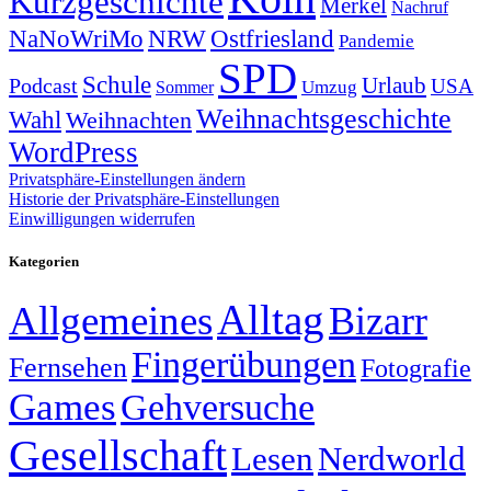
Kurzgeschichte
Merkel
Nachruf
NRW
Ostfriesland
NaNoWriMo
Pandemie
SPD
Schule
Urlaub
Podcast
USA
Sommer
Umzug
Weihnachtsgeschichte
Wahl
Weihnachten
WordPress
Privatsphäre-Einstellungen ändern
Historie der Privatsphäre-Einstellungen
Einwilligungen widerrufen
Kategorien
Alltag
Allgemeines
Bizarr
Fingerübungen
Fernsehen
Fotografie
Games
Gehversuche
Gesellschaft
Lesen
Nerdworld