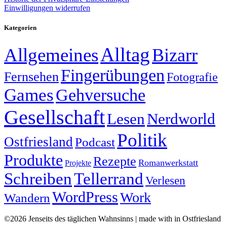
Einwilligungen widerrufen
Kategorien
Alltag
Allgemeines
Bizarr
Fingerübungen
Fernsehen
Fotografie
Games
Gehversuche
Gesellschaft
Lesen
Nerdworld
Politik
Ostfriesland
Podcast
Produkte
Rezepte
Romanwerkstatt
Projekte
Schreiben
Tellerrand
Verlesen
WordPress
Work
Wandern
©2026 Jenseits des täglichen Wahnsinns | made with
in Ostfriesland