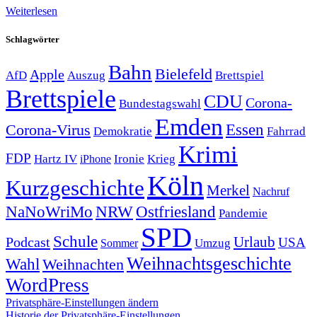
Weiterlesen
Schlagwörter
Bahn
Bielefeld
Apple
Auszug
AfD
Brettspiel
Brettspiele
CDU
Corona-
Bundestagswahl
Emden
Corona-Virus
Essen
Demokratie
Fahrrad
Krimi
FDP
Hartz IV
Krieg
Ironie
iPhone
Köln
Kurzgeschichte
Merkel
Nachruf
NRW
Ostfriesland
NaNoWriMo
Pandemie
SPD
Schule
Urlaub
Podcast
USA
Sommer
Umzug
Weihnachtsgeschichte
Wahl
Weihnachten
WordPress
Privatsphäre-Einstellungen ändern
Historie der Privatsphäre-Einstellungen