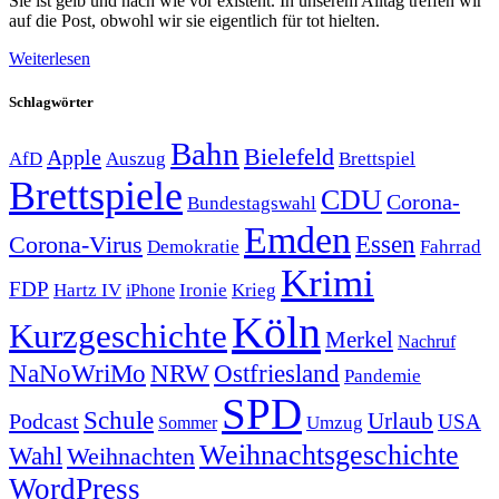
Sie ist gelb und nach wie vor existent. In unserem Alltag treffen wir
auf die Post, obwohl wir sie eigentlich für tot hielten.
Weiterlesen
Schlagwörter
Bahn
Bielefeld
Apple
Auszug
AfD
Brettspiel
Brettspiele
CDU
Corona-
Bundestagswahl
Emden
Corona-Virus
Essen
Demokratie
Fahrrad
Krimi
FDP
Hartz IV
Krieg
Ironie
iPhone
Köln
Kurzgeschichte
Merkel
Nachruf
NRW
Ostfriesland
NaNoWriMo
Pandemie
SPD
Schule
Urlaub
Podcast
USA
Sommer
Umzug
Weihnachtsgeschichte
Wahl
Weihnachten
WordPress