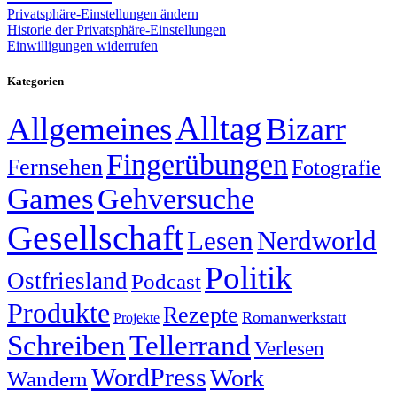
Privatsphäre-Einstellungen ändern
Historie der Privatsphäre-Einstellungen
Einwilligungen widerrufen
Kategorien
Alltag
Allgemeines
Bizarr
Fingerübungen
Fernsehen
Fotografie
Games
Gehversuche
Gesellschaft
Lesen
Nerdworld
Politik
Ostfriesland
Podcast
Produkte
Rezepte
Romanwerkstatt
Projekte
Schreiben
Tellerrand
Verlesen
WordPress
Work
Wandern