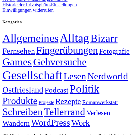
Historie der Privatsphäre-Einstellungen
Einwilligungen widerrufen
Kategorien
Alltag
Allgemeines
Bizarr
Fingerübungen
Fernsehen
Fotografie
Games
Gehversuche
Gesellschaft
Lesen
Nerdworld
Politik
Ostfriesland
Podcast
Produkte
Rezepte
Romanwerkstatt
Projekte
Schreiben
Tellerrand
Verlesen
WordPress
Work
Wandern