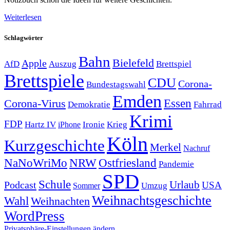
Weiterlesen
Schlagwörter
Bahn
Bielefeld
Apple
Auszug
AfD
Brettspiel
Brettspiele
CDU
Corona-
Bundestagswahl
Emden
Corona-Virus
Essen
Demokratie
Fahrrad
Krimi
FDP
Hartz IV
Krieg
Ironie
iPhone
Köln
Kurzgeschichte
Merkel
Nachruf
NRW
Ostfriesland
NaNoWriMo
Pandemie
SPD
Schule
Urlaub
Podcast
USA
Sommer
Umzug
Weihnachtsgeschichte
Wahl
Weihnachten
WordPress
Privatsphäre-Einstellungen ändern