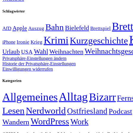
Schlagwörter
Brett
Bahn
Bielefeld
Apple
Auszug
AfD
Brettspiel
Krimi
Kurzgeschichte
Krieg
Ironie
iPhone
Weihnachtsges
Wahl
Weihnachten
Urlaub
USA
Privatsphäre-Einstellungen ändern
Historie der Privatsphäre-Einstellungen
Einwilligungen widerrufen
Kategorien
Alltag
Allgemeines
Bizarr
Fern
Lesen
Nerdworld
Ostfriesland
Podcast
WordPress
Work
Wandern