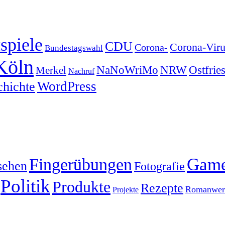
spiele
CDU
Corona-Viru
Corona-
Bundestagswahl
Köln
NRW
Ostfrie
NaNoWriMo
Merkel
Nachruf
WordPress
chichte
Gam
Fingerübungen
sehen
Fotografie
Politik
Produkte
Rezepte
Romanwerk
Projekte