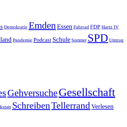
Emden
s
Essen
FDP
Demokratie
Hartz IV
Fahrrad
SPD
sland
Schule
Podcast
Pandemie
Sommer
Umzug
Gesellschaft
es
Gehversuche
Schreiben
Tellerrand
Verlesen
statt