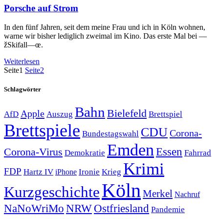
Porsche auf Strom
In den fünf Jahren, seit dem meine Frau und ich in Köln wohnen,
warne wir bisher lediglich zweimal im Kino. Das erste Mal bei —
žSkifall—œ.
Weiterlesen
Seite
1
Seite
2
Schlagwörter
Bahn
Bielefeld
Apple
Auszug
AfD
Brettspiel
Brettspiele
CDU
Corona-
Bundestagswahl
Emden
Corona-Virus
Essen
Demokratie
Fahrrad
Krimi
FDP
Hartz IV
Krieg
Ironie
iPhone
Köln
Kurzgeschichte
Merkel
Nachruf
NRW
Ostfriesland
NaNoWriMo
Pandemie