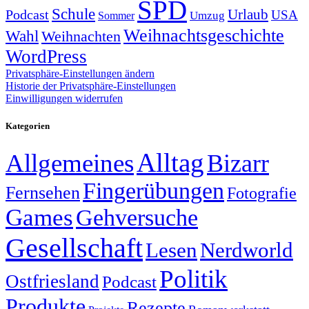
SPD
Schule
Urlaub
Podcast
USA
Sommer
Umzug
Weihnachtsgeschichte
Wahl
Weihnachten
WordPress
Privatsphäre-Einstellungen ändern
Historie der Privatsphäre-Einstellungen
Einwilligungen widerrufen
Kategorien
Alltag
Allgemeines
Bizarr
Fingerübungen
Fernsehen
Fotografie
Games
Gehversuche
Gesellschaft
Lesen
Nerdworld
Politik
Ostfriesland
Podcast
Produkte
Rezepte