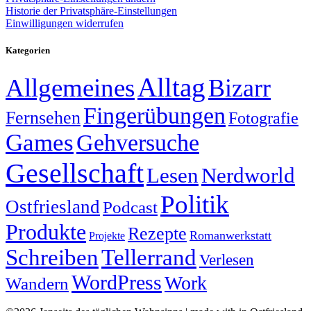
Historie der Privatsphäre-Einstellungen
Einwilligungen widerrufen
Kategorien
Alltag
Allgemeines
Bizarr
Fingerübungen
Fernsehen
Fotografie
Games
Gehversuche
Gesellschaft
Lesen
Nerdworld
Politik
Ostfriesland
Podcast
Produkte
Rezepte
Romanwerkstatt
Projekte
Schreiben
Tellerrand
Verlesen
WordPress
Work
Wandern