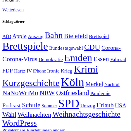
Weiterlesen
Schlagwörter
Bahn
Bielefeld
Apple
Auszug
AfD
Brettspiel
Brettspiele
CDU
Corona-
Bundestagswahl
Emden
Corona-Virus
Essen
Demokratie
Fahrrad
Krimi
FDP
Hartz IV
Krieg
Ironie
iPhone
Köln
Kurzgeschichte
Merkel
Nachruf
NRW
Ostfriesland
NaNoWriMo
Pandemie
SPD
Schule
Urlaub
Podcast
USA
Sommer
Umzug
Weihnachtsgeschichte
Wahl
Weihnachten
WordPress
Privatsphäre-Einstellungen ändern