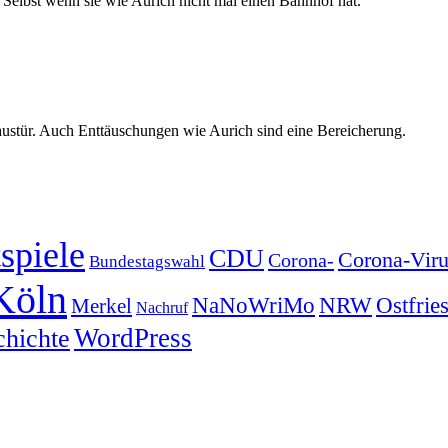
Selbst wenn sie wie Aurich nicht mal einen Bahnhof hat.
ustür. Auch Enttäuschungen wie Aurich sind eine Bereicherung.
spiele
CDU
Corona-Viru
Corona-
Bundestagswahl
Köln
NRW
Ostfrie
NaNoWriMo
Merkel
Nachruf
WordPress
chichte