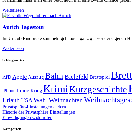
Manchmal muss man einer Stadt auch mal eine zweite Chance geben. 
Weiterlesen
Aurich Tagestour
Im Urlaub Eindrücke sammeln geht auch ganz gut vor der eigenen Ha
Weiterlesen
Schlagwörter
Brett
Bahn
Bielefeld
Apple
Auszug
AfD
Brettspiel
Krimi
Kurzgeschichte
Krieg
Ironie
iPhone
Weihnachtsges
Wahl
Weihnachten
Urlaub
USA
Privatsphäre-Einstellungen ändern
Historie der Privatsphäre-Einstellungen
Einwilligungen widerrufen
Kategorien