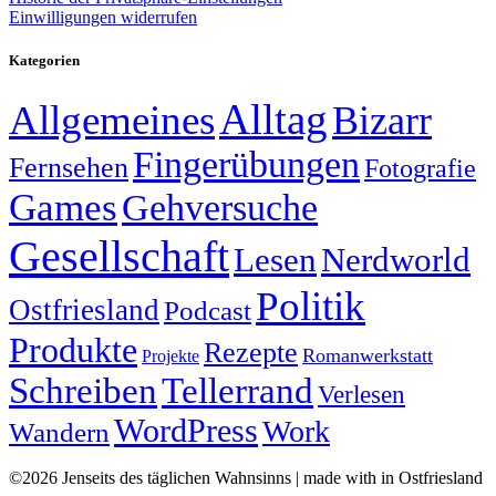
Einwilligungen widerrufen
Kategorien
Alltag
Allgemeines
Bizarr
Fingerübungen
Fernsehen
Fotografie
Games
Gehversuche
Gesellschaft
Lesen
Nerdworld
Politik
Ostfriesland
Podcast
Produkte
Rezepte
Romanwerkstatt
Projekte
Schreiben
Tellerrand
Verlesen
WordPress
Work
Wandern
©2026 Jenseits des täglichen Wahnsinns | made with
in Ostfriesland