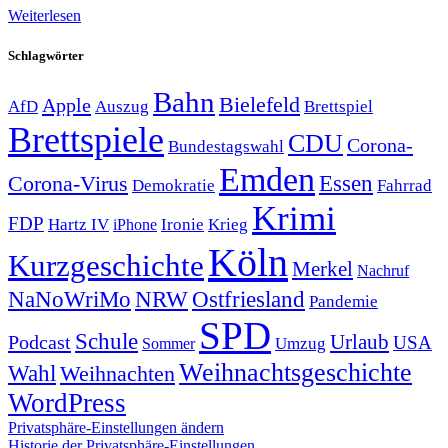
Weiterlesen
Schlagwörter
Bahn
Bielefeld
Apple
Auszug
AfD
Brettspiel
Brettspiele
CDU
Corona-
Bundestagswahl
Emden
Corona-Virus
Essen
Demokratie
Fahrrad
Krimi
FDP
Hartz IV
Krieg
Ironie
iPhone
Köln
Kurzgeschichte
Merkel
Nachruf
NRW
Ostfriesland
NaNoWriMo
Pandemie
SPD
Schule
Urlaub
Podcast
USA
Sommer
Umzug
Weihnachtsgeschichte
Wahl
Weihnachten
WordPress
Privatsphäre-Einstellungen ändern
Historie der Privatsphäre-Einstellungen