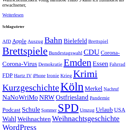
erwachsener,
Weiterlesen
Schlagwörter
Bahn
Bielefeld
Apple
Auszug
AfD
Brettspiel
Brettspiele
CDU
Corona-
Bundestagswahl
Emden
Corona-Virus
Essen
Demokratie
Fahrrad
Krimi
FDP
Hartz IV
Krieg
Ironie
iPhone
Köln
Kurzgeschichte
Merkel
Nachruf
NRW
Ostfriesland
NaNoWriMo
Pandemie
SPD
Schule
Urlaub
Podcast
USA
Sommer
Umzug
Weihnachtsgeschichte
Wahl
Weihnachten
WordPress