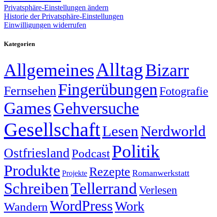
Privatsphäre-Einstellungen ändern
Historie der Privatsphäre-Einstellungen
Einwilligungen widerrufen
Kategorien
Alltag
Allgemeines
Bizarr
Fingerübungen
Fernsehen
Fotografie
Games
Gehversuche
Gesellschaft
Lesen
Nerdworld
Politik
Ostfriesland
Podcast
Produkte
Rezepte
Romanwerkstatt
Projekte
Schreiben
Tellerrand
Verlesen
WordPress
Work
Wandern