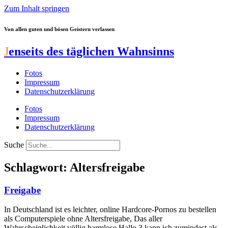
Zum Inhalt springen
Von allen guten und bösen Geistern verlassen
J
enseits des täglichen Wahnsinns
Fotos
Impressum
Datenschutzerklärung
Fotos
Impressum
Datenschutzerklärung
Suche
Schlagwort: Altersfreigabe
Freigabe
In Deutschland ist es leichter, online Hardcore-Pornos zu bestellen
als Computerspiele ohne Altersfreigabe, Das aller
Wahrscheinlichkeit völlig harmlose Hallo 3 kann ich zumindest als