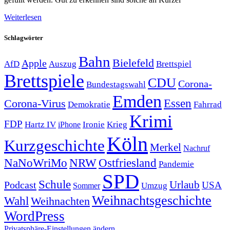
Weiterlesen
Schlagwörter
Bahn
Bielefeld
Apple
Auszug
AfD
Brettspiel
Brettspiele
CDU
Corona-
Bundestagswahl
Emden
Corona-Virus
Essen
Demokratie
Fahrrad
Krimi
FDP
Hartz IV
Krieg
Ironie
iPhone
Köln
Kurzgeschichte
Merkel
Nachruf
NRW
Ostfriesland
NaNoWriMo
Pandemie
SPD
Schule
Urlaub
Podcast
USA
Sommer
Umzug
Weihnachtsgeschichte
Wahl
Weihnachten
WordPress
Privatsphäre-Einstellungen ändern