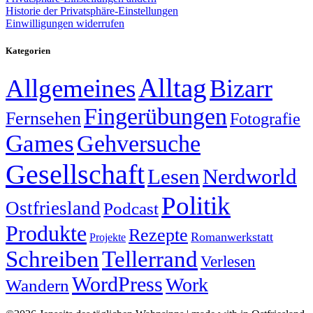
Historie der Privatsphäre-Einstellungen
Einwilligungen widerrufen
Kategorien
Alltag
Allgemeines
Bizarr
Fingerübungen
Fernsehen
Fotografie
Games
Gehversuche
Gesellschaft
Lesen
Nerdworld
Politik
Ostfriesland
Podcast
Produkte
Rezepte
Romanwerkstatt
Projekte
Schreiben
Tellerrand
Verlesen
WordPress
Work
Wandern