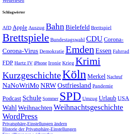
Weiterlesen
Schlagwörter
Bahn
Bielefeld
Apple
Auszug
AfD
Brettspiel
Brettspiele
CDU
Corona-
Bundestagswahl
Emden
Corona-Virus
Essen
Demokratie
Fahrrad
Krimi
FDP
Hartz IV
Krieg
Ironie
iPhone
Köln
Kurzgeschichte
Merkel
Nachruf
NRW
Ostfriesland
NaNoWriMo
Pandemie
SPD
Schule
Urlaub
Podcast
USA
Sommer
Umzug
Weihnachtsgeschichte
Wahl
Weihnachten
WordPress
Privatsphäre-Einstellungen ändern
Historie der Privatsphäre-Einstellungen