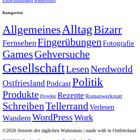
Einwilligungen widerrufen
Kategorien
Alltag
Allgemeines
Bizarr
Fingerübungen
Fernsehen
Fotografie
Games
Gehversuche
Gesellschaft
Lesen
Nerdworld
Politik
Ostfriesland
Podcast
Produkte
Rezepte
Romanwerkstatt
Projekte
Schreiben
Tellerrand
Verlesen
WordPress
Work
Wandern
©2026 Jenseits des täglichen Wahnsinns | made with
in Ostfriesland