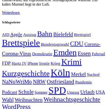
kaltes Murmel liegt in der Luft.
Weiterlesen
Schlagwörter
Bahn
Bielefeld
Apple
Auszug
AfD
Brettspiel
Brettspiele
CDU
Corona-
Bundestagswahl
Emden
Corona-Virus
Essen
Demokratie
Fahrrad
Krimi
FDP
Hartz IV
Krieg
Ironie
iPhone
Köln
Kurzgeschichte
Merkel
Nachruf
NRW
Ostfriesland
NaNoWriMo
Pandemie
SPD
Schule
Urlaub
Podcast
USA
Sommer
Umzug
Weihnachtsgeschichte
Wahl
Weihnachten
WordPress