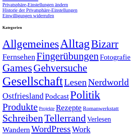
Privatsphäre-Einstellungen ändern
Historie der Privatsphäre-Einstellungen
Einwilligungen widerrufen
Kategorien
Alltag
Allgemeines
Bizarr
Fingerübungen
Fernsehen
Fotografie
Games
Gehversuche
Gesellschaft
Lesen
Nerdworld
Politik
Ostfriesland
Podcast
Produkte
Rezepte
Romanwerkstatt
Projekte
Schreiben
Tellerrand
Verlesen
WordPress
Work
Wandern