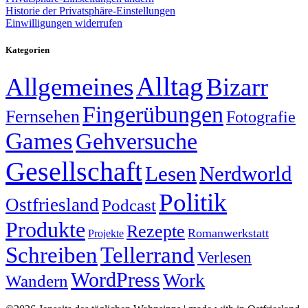
Historie der Privatsphäre-Einstellungen
Einwilligungen widerrufen
Kategorien
Alltag
Allgemeines
Bizarr
Fingerübungen
Fernsehen
Fotografie
Games
Gehversuche
Gesellschaft
Lesen
Nerdworld
Politik
Ostfriesland
Podcast
Produkte
Rezepte
Romanwerkstatt
Projekte
Schreiben
Tellerrand
Verlesen
WordPress
Work
Wandern