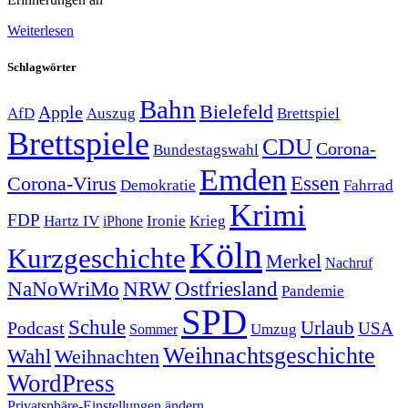
Weiterlesen
Schlagwörter
Bahn
Bielefeld
Apple
Auszug
AfD
Brettspiel
Brettspiele
CDU
Corona-
Bundestagswahl
Emden
Corona-Virus
Essen
Demokratie
Fahrrad
Krimi
FDP
Hartz IV
Krieg
Ironie
iPhone
Köln
Kurzgeschichte
Merkel
Nachruf
NRW
Ostfriesland
NaNoWriMo
Pandemie
SPD
Schule
Urlaub
Podcast
USA
Sommer
Umzug
Weihnachtsgeschichte
Wahl
Weihnachten
WordPress
Privatsphäre-Einstellungen ändern