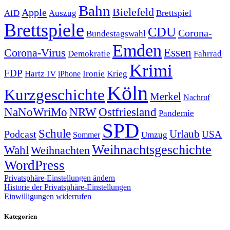
Bahn
Bielefeld
Apple
Auszug
AfD
Brettspiel
Brettspiele
CDU
Corona-
Bundestagswahl
Emden
Corona-Virus
Essen
Demokratie
Fahrrad
Krimi
FDP
Hartz IV
Krieg
Ironie
iPhone
Köln
Kurzgeschichte
Merkel
Nachruf
NRW
Ostfriesland
NaNoWriMo
Pandemie
SPD
Schule
Urlaub
Podcast
USA
Sommer
Umzug
Weihnachtsgeschichte
Wahl
Weihnachten
WordPress
Privatsphäre-Einstellungen ändern
Historie der Privatsphäre-Einstellungen
Einwilligungen widerrufen
Kategorien