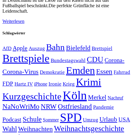
In Deutschland ist die Liebe für den Rasen nicht auf das
Fußballspiel beschränkt.Die perfekte Grünfläche ist eine
Leidenschaft.
Weiterlesen
Schlagwörter
Bahn
Bielefeld
Apple
Auszug
AfD
Brettspiel
Brettspiele
CDU
Corona-
Bundestagswahl
Emden
Corona-Virus
Essen
Demokratie
Fahrrad
Krimi
FDP
Hartz IV
Krieg
Ironie
iPhone
Köln
Kurzgeschichte
Merkel
Nachruf
NRW
Ostfriesland
NaNoWriMo
Pandemie
SPD
Schule
Urlaub
Podcast
USA
Sommer
Umzug
Weihnachtsgeschichte
Wahl
Weihnachten