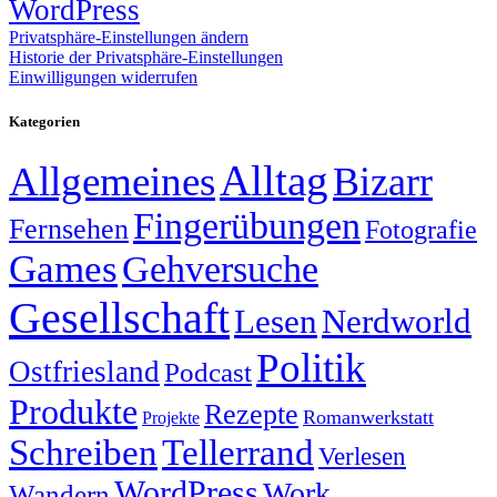
WordPress
Privatsphäre-Einstellungen ändern
Historie der Privatsphäre-Einstellungen
Einwilligungen widerrufen
Kategorien
Alltag
Allgemeines
Bizarr
Fingerübungen
Fernsehen
Fotografie
Games
Gehversuche
Gesellschaft
Lesen
Nerdworld
Politik
Ostfriesland
Podcast
Produkte
Rezepte
Romanwerkstatt
Projekte
Schreiben
Tellerrand
Verlesen
WordPress
Work
Wandern