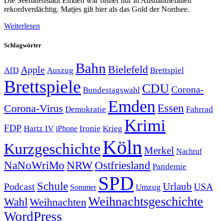
Die Seehafenstadt Emden war bisher nur in Ausnahmefällen
rekordverdächtig. Matjes gilt hier als das Gold der Nordsee.
Weiterlesen
Schlagwörter
Bahn
Bielefeld
Apple
Auszug
AfD
Brettspiel
Brettspiele
CDU
Corona-
Bundestagswahl
Emden
Corona-Virus
Essen
Demokratie
Fahrrad
Krimi
FDP
Hartz IV
Krieg
Ironie
iPhone
Köln
Kurzgeschichte
Merkel
Nachruf
NRW
Ostfriesland
NaNoWriMo
Pandemie
SPD
Schule
Urlaub
Podcast
USA
Sommer
Umzug
Weihnachtsgeschichte
Wahl
Weihnachten
WordPress