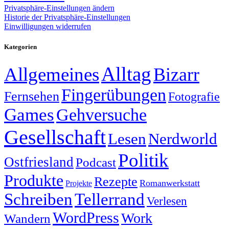
Privatsphäre-Einstellungen ändern
Historie der Privatsphäre-Einstellungen
Einwilligungen widerrufen
Kategorien
Alltag
Allgemeines
Bizarr
Fingerübungen
Fernsehen
Fotografie
Games
Gehversuche
Gesellschaft
Lesen
Nerdworld
Politik
Ostfriesland
Podcast
Produkte
Rezepte
Romanwerkstatt
Projekte
Schreiben
Tellerrand
Verlesen
WordPress
Work
Wandern