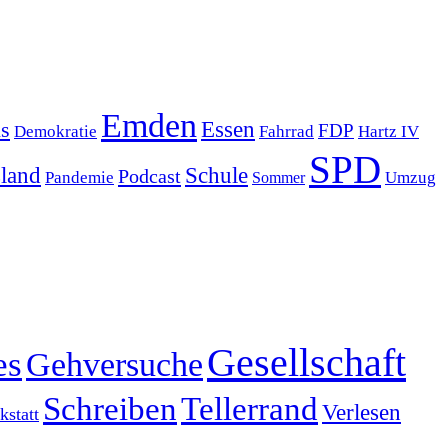
Emden
s
Essen
FDP
Demokratie
Hartz IV
Fahrrad
SPD
sland
Schule
Podcast
Pandemie
Sommer
Umzug
Gesellschaft
es
Gehversuche
Schreiben
Tellerrand
Verlesen
statt