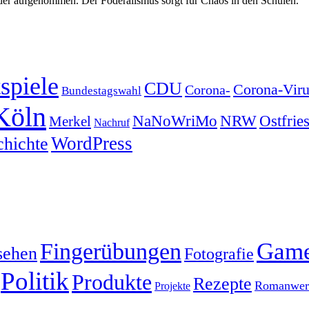
eder aufgenommen. Der Föderalismus sorgt für Chaos in den Schulen.
spiele
CDU
Corona-Viru
Corona-
Bundestagswahl
Köln
NRW
Ostfrie
NaNoWriMo
Merkel
Nachruf
WordPress
chichte
Gam
Fingerübungen
sehen
Fotografie
Politik
Produkte
Rezepte
Romanwerk
Projekte