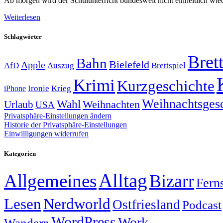
Ab morgen wird der Schulunterricht bundesweit nicht einheitlich wi
Weiterlesen
Schlagwörter
Brett
Bahn
Bielefeld
Apple
Auszug
AfD
Brettspiel
Krimi
Kurzgeschichte
Krieg
Ironie
iPhone
Weihnachtsges
Wahl
Weihnachten
Urlaub
USA
Privatsphäre-Einstellungen ändern
Historie der Privatsphäre-Einstellungen
Einwilligungen widerrufen
Kategorien
Alltag
Allgemeines
Bizarr
Fern
Lesen
Nerdworld
Ostfriesland
Podcast
WordPress
Work
Wandern