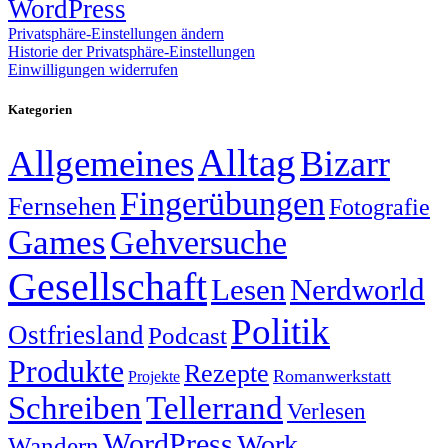
WordPress
Privatsphäre-Einstellungen ändern
Historie der Privatsphäre-Einstellungen
Einwilligungen widerrufen
Kategorien
Alltag
Allgemeines
Bizarr
Fingerübungen
Fernsehen
Fotografie
Games
Gehversuche
Gesellschaft
Lesen
Nerdworld
Politik
Ostfriesland
Podcast
Produkte
Rezepte
Romanwerkstatt
Projekte
Schreiben
Tellerrand
Verlesen
WordPress
Work
Wandern