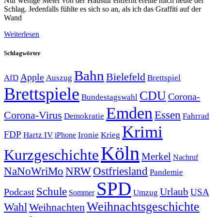
Nur wenige Meter von der Haustür entfernt ereilte mich heute der
Schlag. Jedenfalls fühlte es sich so an, als ich das Graffiti auf der
Wand
Weiterlesen
Schlagwörter
Bahn
Bielefeld
Apple
Auszug
AfD
Brettspiel
Brettspiele
CDU
Corona-
Bundestagswahl
Emden
Corona-Virus
Essen
Demokratie
Fahrrad
Krimi
FDP
Hartz IV
Krieg
Ironie
iPhone
Köln
Kurzgeschichte
Merkel
Nachruf
NRW
Ostfriesland
NaNoWriMo
Pandemie
SPD
Schule
Urlaub
Podcast
USA
Sommer
Umzug
Weihnachtsgeschichte
Wahl
Weihnachten