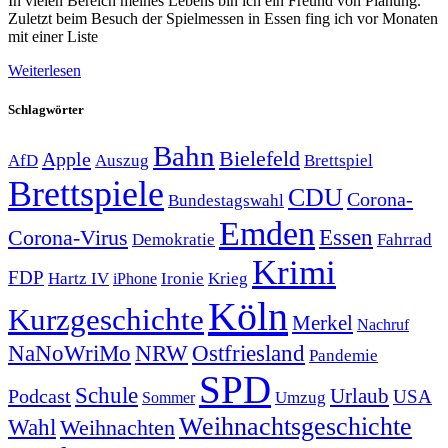
In vielen Bereich meines Lebens bin ich ein Freund von Planung.
Zuletzt beim Besuch der Spielmessen in Essen fing ich vor Monaten
mit einer Liste
Weiterlesen
Schlagwörter
Bahn
Bielefeld
Apple
Auszug
AfD
Brettspiel
Brettspiele
CDU
Corona-
Bundestagswahl
Emden
Corona-Virus
Essen
Demokratie
Fahrrad
Krimi
FDP
Hartz IV
Krieg
Ironie
iPhone
Köln
Kurzgeschichte
Merkel
Nachruf
NRW
Ostfriesland
NaNoWriMo
Pandemie
SPD
Schule
Urlaub
Podcast
USA
Sommer
Umzug
Weihnachtsgeschichte
Wahl
Weihnachten