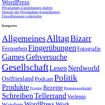
WordPress
Privatsphäre-Einstellungen ändern
Historie der Privatsphäre-Einstellungen
Einwilligungen widerrufen
Kategorien
Alltag
Allgemeines
Bizarr
Fingerübungen
Fernsehen
Fotografie
Games
Gehversuche
Gesellschaft
Lesen
Nerdworld
Politik
Ostfriesland
Podcast
Produkte
Rezepte
Romanwerkstatt
Projekte
Schreiben
Tellerrand
Verlesen
WordPress
Work
Wandern