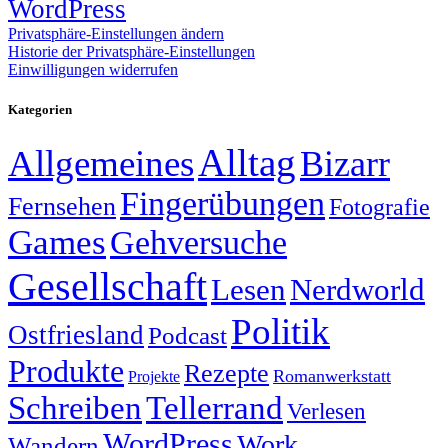
WordPress
Privatsphäre-Einstellungen ändern
Historie der Privatsphäre-Einstellungen
Einwilligungen widerrufen
Kategorien
Alltag
Allgemeines
Bizarr
Fingerübungen
Fernsehen
Fotografie
Games
Gehversuche
Gesellschaft
Lesen
Nerdworld
Politik
Ostfriesland
Podcast
Produkte
Rezepte
Romanwerkstatt
Projekte
Schreiben
Tellerrand
Verlesen
WordPress
Work
Wandern