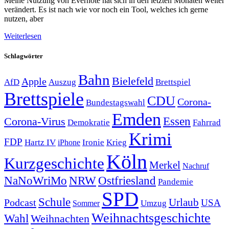
Meine Nutzung von Evernote hat sich in den letzten Monaten weiter
verändert. Es ist nach wie vor noch ein Tool, welches ich gerne
nutzen, aber
Weiterlesen
Schlagwörter
Bahn
Bielefeld
Apple
Auszug
AfD
Brettspiel
Brettspiele
CDU
Corona-
Bundestagswahl
Emden
Corona-Virus
Essen
Demokratie
Fahrrad
Krimi
FDP
Hartz IV
Krieg
Ironie
iPhone
Köln
Kurzgeschichte
Merkel
Nachruf
NRW
Ostfriesland
NaNoWriMo
Pandemie
SPD
Schule
Urlaub
Podcast
USA
Sommer
Umzug
Weihnachtsgeschichte
Wahl
Weihnachten