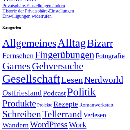
Privatsphäre-Einstellungen ändern
Historie der Privatsphäre-Einstellungen
Einwilligungen widerrufen
Kategorien
Alltag
Allgemeines
Bizarr
Fingerübungen
Fernsehen
Fotografie
Games
Gehversuche
Gesellschaft
Lesen
Nerdworld
Politik
Ostfriesland
Podcast
Produkte
Rezepte
Romanwerkstatt
Projekte
Schreiben
Tellerrand
Verlesen
WordPress
Work
Wandern