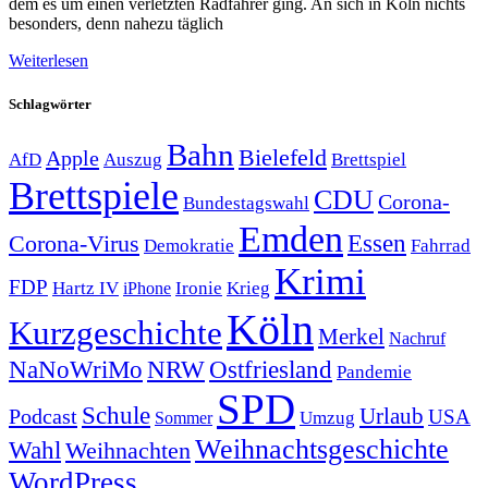
dem es um einen verletzten Radfahrer ging. An sich in Köln nichts
besonders, denn nahezu täglich
Weiterlesen
Schlagwörter
Bahn
Bielefeld
Apple
Auszug
AfD
Brettspiel
Brettspiele
CDU
Corona-
Bundestagswahl
Emden
Corona-Virus
Essen
Demokratie
Fahrrad
Krimi
FDP
Hartz IV
Krieg
Ironie
iPhone
Köln
Kurzgeschichte
Merkel
Nachruf
NRW
Ostfriesland
NaNoWriMo
Pandemie
SPD
Schule
Urlaub
Podcast
USA
Sommer
Umzug
Weihnachtsgeschichte
Wahl
Weihnachten
WordPress